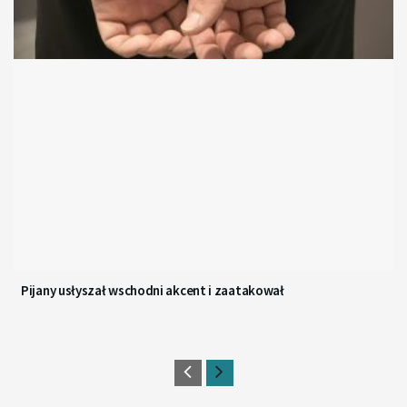
Pijany usłyszał wschodni akcent i zaatakował