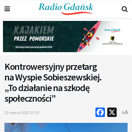
Kontrowersyjny przetarg
na Wyspie Sobieszewskiej.
„To działanie na szkodę
społeczności”
Faceb
X
A
22 marca 2022 07:35
A