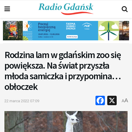
Rodzina lam w gdańskim zoo się
powiększa. Na świat przyszła
młoda samiczka i przypomina…
obłoczek
Faceb
X
A
22 marca 2022 07:09
A