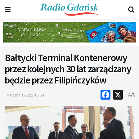
Bałtycki Terminal Kontenerowy
przez kolejnych 30 lat zarządzany
będzie przez Filipińczyków
Faceb
X
A
19 grudnia 2022 15:58
A