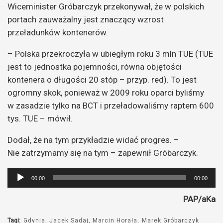
Wiceminister Gróbarczyk przekonywał, że w polskich
portach zauważalny jest znaczący wzrost
przeładunków kontenerów.
– Polska przekroczyła w ubiegłym roku 3 mln TUE (TUE
jest to jednostka pojemności, równa objętości
kontenera o długości 20 stóp – przyp. red). To jest
ogromny skok, ponieważ w 2009 roku oparci byliśmy
w zasadzie tylko na BCT i przeładowaliśmy raptem 600
tys. TUE – mówił.
Dodał, że na tym przykładzie widać progres. –
Nie zatrzymamy się na tym – zapewnił Gróbarczyk.
Odtwarzacz
00:00
00:00
plików
PAP/aKa
dźwiękowych
Tagi:
Gdynia
Jacek Sadaj
Marcin Horała
Marek Gróbarczyk