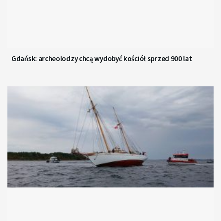
Gdańsk: archeolodzy chcą wydobyć kościół sprzed 900 lat