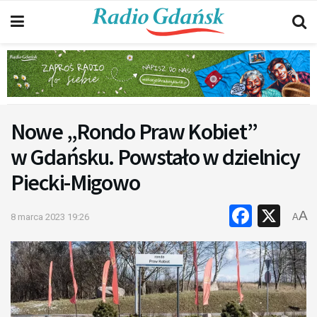
Nowe „Rondo Praw Kobiet”
w Gdańsku. Powstało w dzielnicy
Piecki-Migowo
Faceb
X
A
8 marca 2023 19:26
A