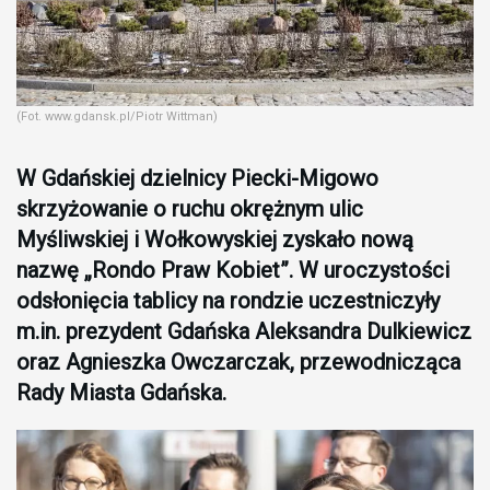
(Fot. www.gdansk.pl/Piotr Wittman)
W Gdańskiej dzielnicy Piecki-Migowo
skrzyżowanie o ruchu okrężnym ulic
Myśliwskiej i Wołkowyskiej zyskało nową
nazwę „Rondo Praw Kobiet”. W uroczystości
odsłonięcia tablicy na rondzie uczestniczyły
m.in. prezydent Gdańska Aleksandra Dulkiewicz
oraz Agnieszka Owczarczak, przewodnicząca
Rady Miasta Gdańska.