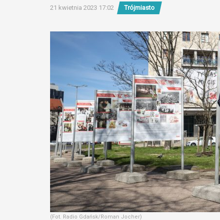
21 kwietnia 2023 17:02
Trójmiasto
(Fot. Radio Gdańsk/Roman Jocher)