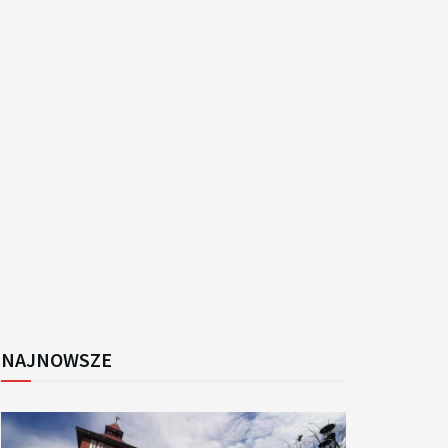
k
NAJNOWSZE