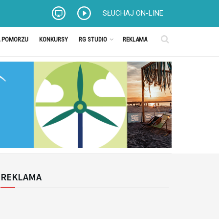
SŁUCHAJ ON-LINE
A POMORZU
KONKURSY
RG STUDIO
REKLAMA
REKLAMA