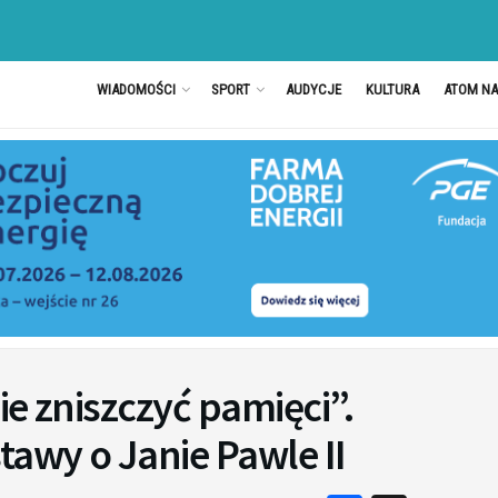
WIADOMOŚCI
SPORT
AUDYCJE
KULTURA
ATOM N
ie zniszczyć pamięci”.
awy o Janie Pawle II