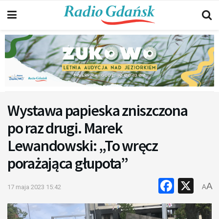
Wystawa papieska zniszczona
po raz drugi. Marek
Lewandowski: „To wręcz
porażająca głupota”
Faceb
X
A
17 maja 2023 15:42
A