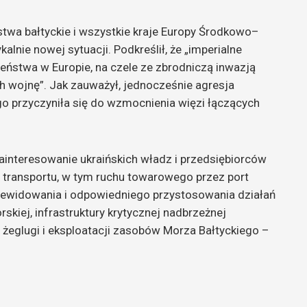
stwa bałtyckie i wszystkie kraje Europy Środkowo–
alnie nowej sytuacji. Podkreślił, że „imperialne
zeństwa w Europie, na czele ze zbrodniczą inwazją
h wojnę”. Jak zauważył, jednocześnie agresja
 przyczyniła się do wzmocnienia więzi łączących
ainteresowanie ukraińskich władz i przedsiębiorców
e transportu, w tym ruchu towarowego przez port
rewidowania i odpowiedniego przystosowania działań
kiej, infrastruktury krytycznej nadbrzeżnej
 żeglugi i eksploatacji zasobów Morza Bałtyckiego –