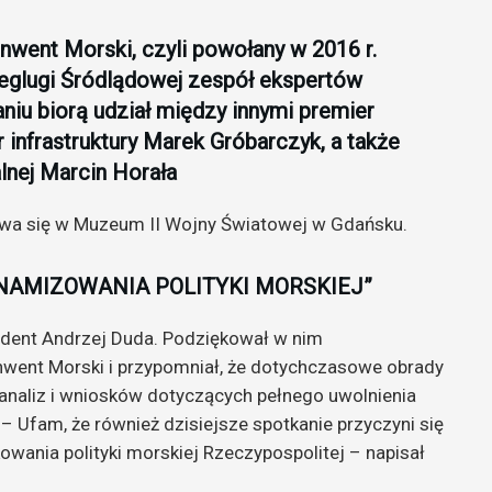
went Morski, czyli powołany w 2016 r.
Żeglugi Śródlądowej zespół ekspertów
niu biorą udział między innymi premier
infrastruktury Marek Gróbarczyk, a także
alnej Marcin Horała
ywa się w Muzeum II Wojny Światowej w Gdańsku.
YNAMIZOWANIA POLITYKI MORSKIEJ”
zydent Andrzej Duda. Podziękował w nim
Konwent Morski i przypomniał, że dotychczasowe obrady
 analiz i wniosków dotyczących pełnego uwolnienia
. – Ufam, że również dzisiejsze spotkanie przyczyni się
wania polityki morskiej Rzeczypospolitej – napisał