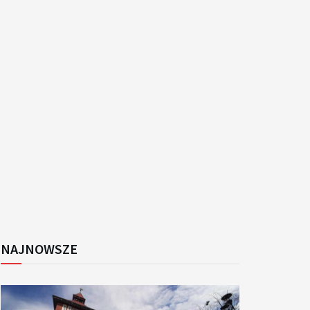
k
NAJNOWSZE