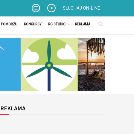
SŁUCHAJ ON-LINE
A POMORZU
KONKURSY
RG STUDIO
REKLAMA
REKLAMA