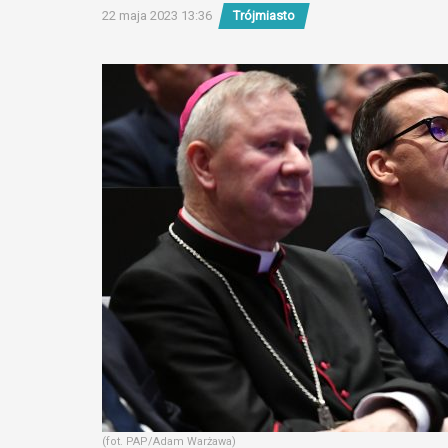
22 maja 2023 13:36
Trójmiasto
(fot. PAP/Adam Warżawa)