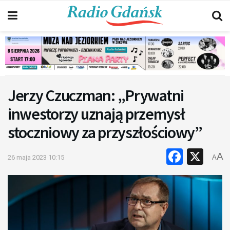
Jerzy Czuczman: „Prywatni
inwestorzy uznają przemysł
stoczniowy za przyszłościowy”
Faceb
X
A
26 maja 2023 10:15
A