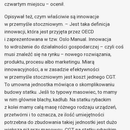
czwartym miejscu – ocenił.
Opisywał też, czym właściwie są innowacje
w przemyśle stoczniowym. – Jest taka definicja
innowacji, która jest przyjęta przez OECD
i zaprezentowana w tzw. Oslo Manual. Innowacja
to wdrożenie do działalności gospodarczej – czyli coś
musi znaleźć się na rynku – nowego rozwiązania,
produktu, procesu albo marketingu. Miarą
innowacyjności, a w zasadzie efektywności
w przemyśle stoczniowym jest koszt jednego CGT.
To umowna jednostka mówiąca o skomplikowaniu
budowy statku. Jeśli to typowy masowiec, to mamy
w nim głównie blachy, kadłub. Na statku rybackim
z kolei mamy całą masę różnego rodzaju urządzeń,
przetwórni i to oznacza, ze ilość umiejętności
potrzebna do zbudowania takiej jednostki jest dużo
większa niż przy masowcu. CGT na statku rybackim