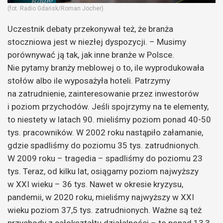
(fot. Radio Gdańsk/Roman Jocher)
Uczestnik debaty przekonywał też, że branża
stoczniowa jest w niezłej dyspozycji. – Musimy
porównywać ją tak, jak inne branże w Polsce.
Nie pytamy branży meblowej o to, ile wyprodukowała
stołów albo ile wyposażyła hoteli. Patrzymy
na zatrudnienie, zainteresowanie przez inwestorów
i poziom przychodów. Jeśli spojrzymy na te elementy,
to niestety w latach 90. mieliśmy poziom ponad 40-50
tys. pracowników. W 2002 roku nastąpiło załamanie,
gdzie spadliśmy do poziomu 35 tys. zatrudnionych.
W 2009 roku – tragedia – spadliśmy do poziomu 23
tys. Teraz, od kilku lat, osiągamy poziom najwyższy
w XXI wieku – 36 tys. Nawet w okresie kryzysu,
pandemii, w 2020 roku, mieliśmy najwyższy w XXI
wieku poziom 37,5 tys. zatrudnionych. Ważne są też
przychody z całokształtu działalności – to ponad 13,3