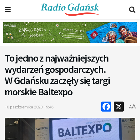
To jedno z najważniejszych
wydarzeń gospodarczych.
W Gdańsku zaczęły się targi
morskie Baltexpo
Faceb
X
A
10 października 2023 19:46
A