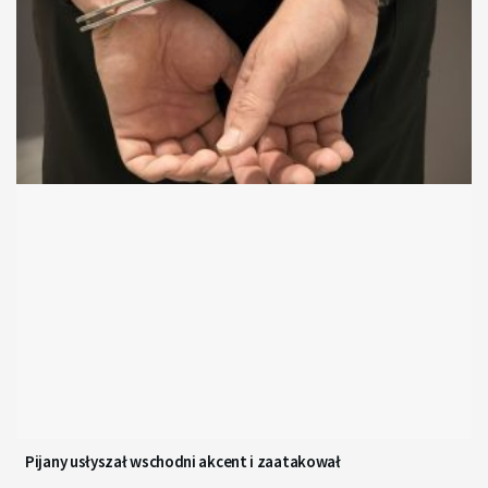
Pijany usłyszał wschodni akcent i zaatakował