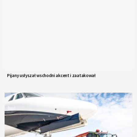
Pijany usłyszał wschodni akcent i zaatakował