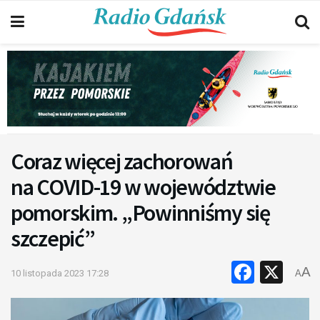
Coraz więcej zachorowań
na COVID-19 w województwie
pomorskim. „Powinniśmy się
szczepić”
Faceb
X
A
10 listopada 2023 17:28
A