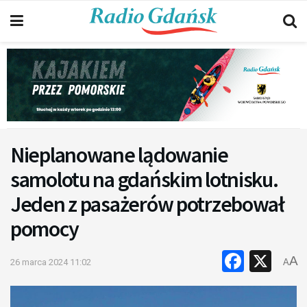
Nieplanowane lądowanie
samolotu na gdańskim lotnisku.
Jeden z pasażerów potrzebował
pomocy
Faceb
X
A
26 marca 2024 11:02
A