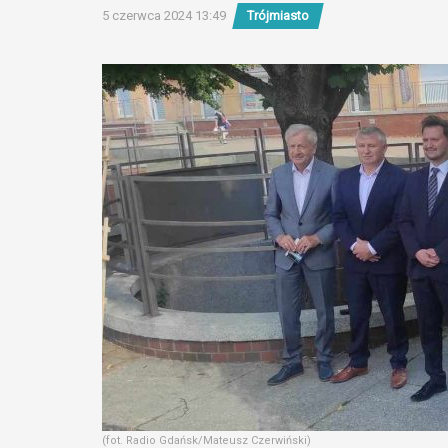
5 czerwca 2024 13:49
Trójmiasto
(fot. Radio Gdańsk/Mateusz Czerwiński)