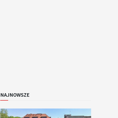
k
NAJNOWSZE