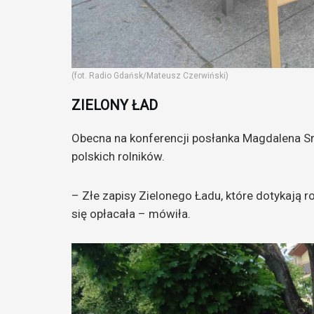
(fot. Radio Gdańsk/Mateusz Czerwiński)
ZIELONY ŁAD
Obecna na konferencji posłanka Magdalena Srok
polskich rolników.
– Złe zapisy Zielonego Ładu, które dotykają 
się opłacała – mówiła.