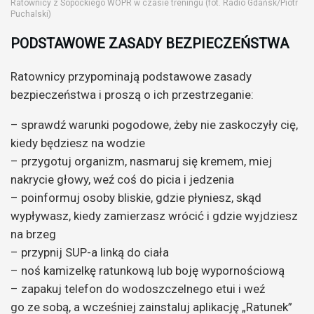
Ratownicy z Sopockiego WOPR w czasie treningu (fot. Radio Gdańsk/Piotr
Puchalski)
PODSTAWOWE ZASADY BEZPIECZEŃSTWA
Ratownicy przypominają podstawowe zasady
bezpieczeństwa i proszą o ich przestrzeganie:
– sprawdź warunki pogodowe, żeby nie zaskoczyły cię,
kiedy będziesz na wodzie
– przygotuj organizm, nasmaruj się kremem, miej
nakrycie głowy, weź coś do picia i jedzenia
– poinformuj osoby bliskie, gdzie płyniesz, skąd
wypływasz, kiedy zamierzasz wrócić i gdzie wyjdziesz
na brzeg
– przypnij SUP-a linką do ciała
– noś kamizelkę ratunkową lub boję wypornościową
– zapakuj telefon do wodoszczelnego etui i weź
go ze sobą, a wcześniej zainstaluj aplikację „Ratunek”