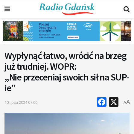
Wypłynąć łatwo, wrócić na brzeg
już trudniej. WOPR:
„Nie przeceniaj swoich sił na SUP-
ie”
Faceb
X
A
10 lipca 2024 07:00
A