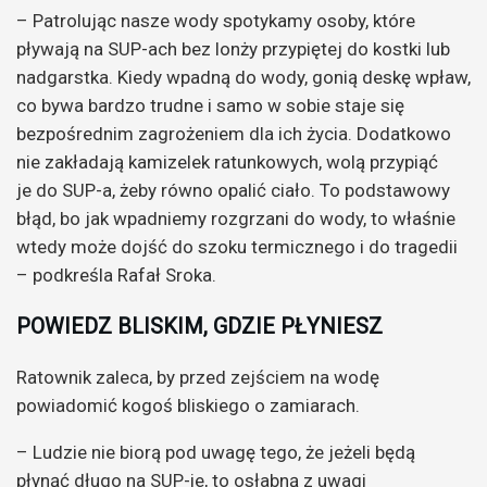
– Patrolując nasze wody spotykamy osoby, które
pływają na SUP-ach bez lonży przypiętej do kostki lub
nadgarstka. Kiedy wpadną do wody, gonią deskę wpław,
co bywa bardzo trudne i samo w sobie staje się
bezpośrednim zagrożeniem dla ich życia. Dodatkowo
nie zakładają kamizelek ratunkowych, wolą przypiąć
je do SUP-a, żeby równo opalić ciało. To podstawowy
błąd, bo jak wpadniemy rozgrzani do wody, to właśnie
wtedy może dojść do szoku termicznego i do tragedii
– podkreśla Rafał Sroka.
POWIEDZ BLISKIM, GDZIE PŁYNIESZ
Ratownik zaleca, by przed zejściem na wodę
powiadomić kogoś bliskiego o zamiarach.
– Ludzie nie biorą pod uwagę tego, że jeżeli będą
płynąć długo na SUP-ie, to osłabną z uwagi