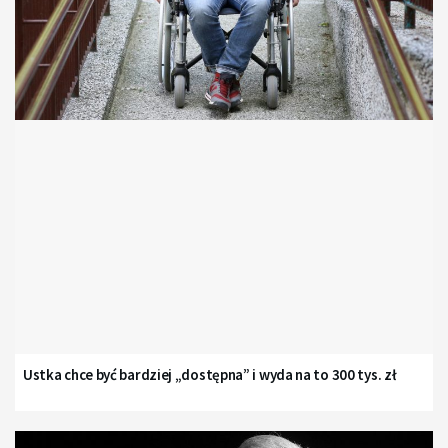
Ustka chce być bardziej „dostępna” i wyda na to 300 tys. zł