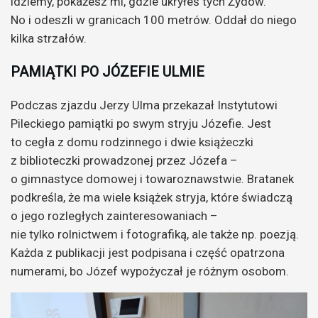
idziemy, pokażesz mi, gdzie ukryłeś tych Żydów.
No i odeszli w granicach 100 metrów. Oddał do niego
kilka strzałów.
PAMIĄTKI PO JÓZEFIE ULMIE
Podczas zjazdu Jerzy Ulma przekazał Instytutowi
Pileckiego pamiątki po swym stryju Józefie. Jest
to cegła z domu rodzinnego i dwie książeczki
z biblioteczki prowadzonej przez Józefa –
o gimnastyce domowej i towaroznawstwie. Bratanek
podkreśla, że ma wiele książek stryja, które świadczą
o jego rozległych zainteresowaniach –
nie tylko rolnictwem i fotografiką, ale także np. poezją.
Każda z publikacji jest podpisana i część opatrzona
numerami, bo Józef wypożyczał je różnym osobom.