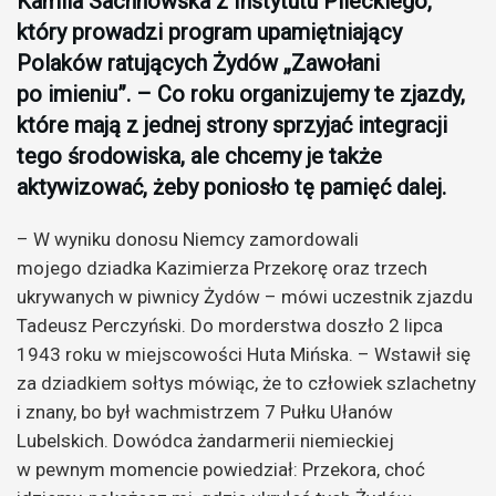
Kamila Sachnowska z Instytutu Pileckiego,
który prowadzi program upamiętniający
Polaków ratujących Żydów „Zawołani
po imieniu”. – Co roku organizujemy te zjazdy,
które mają z jednej strony sprzyjać integracji
tego środowiska, ale chcemy je także
aktywizować, żeby poniosło tę pamięć dalej.
– W wyniku donosu Niemcy zamordowali
mojego dziadka Kazimierza Przekorę oraz trzech
ukrywanych w piwnicy Żydów – mówi uczestnik zjazdu
Tadeusz Perczyński. Do morderstwa doszło 2 lipca
1943 roku w miejscowości Huta Mińska. – Wstawił się
za dziadkiem sołtys mówiąc, że to człowiek szlachetny
i znany, bo był wachmistrzem 7 Pułku Ułanów
Lubelskich. Dowódca żandarmerii niemieckiej
w pewnym momencie powiedział: Przekora, choć