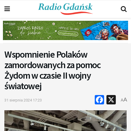
Wspomnienie Polaków
zamordowanych za pomoc
Żydom w czasie II wojny
światowej
Faceb
X
A
31 sierpnia 2024 17:23
A