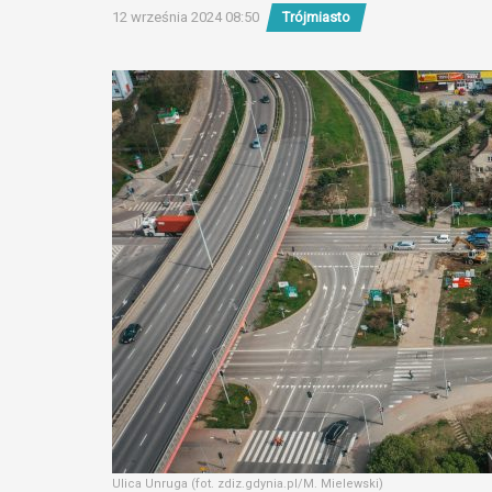
12 września 2024 08:50
Trójmiasto
Ulica Unruga (fot. zdiz.gdynia.pl/M. Mielewski)