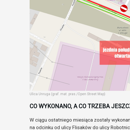
Ulica Unruga (graf. mat. pras./Open Street Map)
CO WYKONANO, A CO TRZEBA JESZC
W ciągu ostatniego miesiąca zostały wykonan
na odcinku od ulicy Flisaków do ulicy Robotni