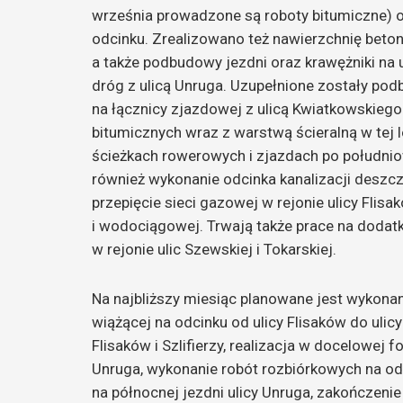
września prowadzone są roboty bitumiczne
odcinku. Zrealizowano też nawierzchnię beto
a także podbudowy jezdni oraz krawężniki na ul
dróg z ulicą Unruga. Uzupełnione zostały po
na łącznicy zjazdowej z ulicą Kwiatkowskieg
bitumicznych wraz z warstwą ścieralną w tej l
ścieżkach rowerowych i zjazdach po południo
również wykonanie odcinka kanalizacji deszcz
przepięcie sieci gazowej w rejonie ulicy Fli
i wodociągowej. Trwają także prace na dodat
w rejonie ulic Szewskiej i Tokarskiej.
Na najbliższy miesiąc planowane jest wykona
wiążącej na odcinku od ulicy Flisaków do ulic
Flisaków i Szlifierzy, realizacja w docelowej 
Unruga, wykonanie robót rozbiórkowych na odc
na północnej jezdni ulicy Unruga, zakończeni