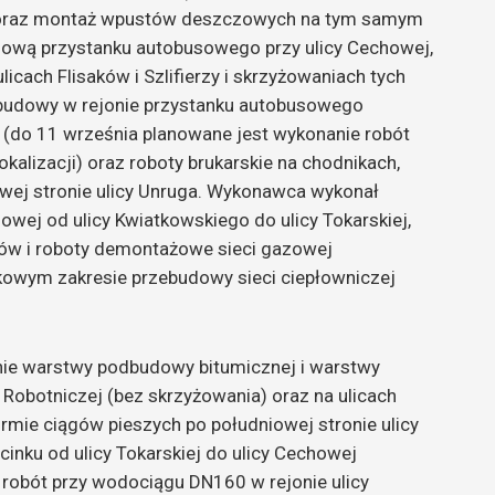
) oraz montaż wpustów deszczowych na tym samym
nową przystanku autobusowego przy ulicy Cechowej,
icach Flisaków i Szlifierzy i skrzyżowaniach tych
dbudowy w rejonie przystanku autobusowego
o (do 11 września planowane jest wykonanie robót
okalizacji) oraz roboty brukarskie na chodnikach,
wej stronie ulicy Unruga. Wykonawca wykonał
owej od ulicy Kwiatkowskiego do ulicy Tokarskiej,
saków i roboty demontażowe sieci gazowej
kowym zakresie przebudowy sieci ciepłowniczej
nie warstwy podbudowy bitumicznej i warstwy
y Robotniczej (bez skrzyżowania) oraz na ulicach
formie ciągów pieszych po południowej stronie ulicy
inku od ulicy Tokarskiej do ulicy Cechowej
e robót przy wodociągu DN160 w rejonie ulicy