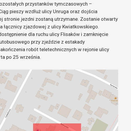
 pozostałych przystanków tymczasowych –
iąg pieszy wzdłuż ulicy Unruga oraz dojścia
j stronie jezdni zostaną utrzymane. Zostanie otwarty
 łącznicy zjazdowej z ulicy Kwiatkowskiego.
stępnienie dla ruchu ulicy Flisaków i zamknięcie
utobusowego przy zjeździe z estakady
akończenia robót teletechnicznych w rejonie ulicy
rta po 25 września.