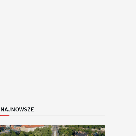
k
NAJNOWSZE