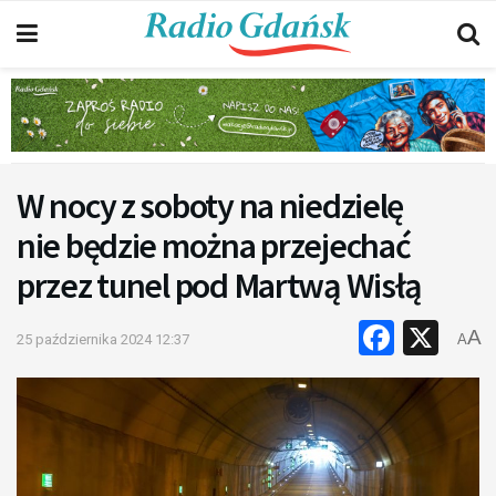
W nocy z soboty na niedzielę
nie będzie można przejechać
przez tunel pod Martwą Wisłą
Faceb
X
A
25 października 2024 12:37
A