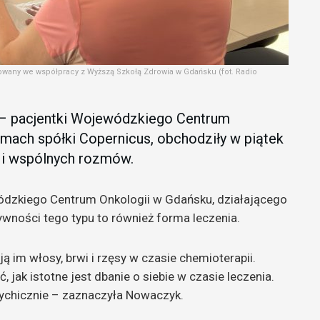
wany we współpracy z Wyższą Szkołą Zdrowia w Gdańsku (fot. Radio
 – pacjentki Wojewódzkiego Centrum
amach spółki Copernicus, obchodziły w piątek
u i wspólnych rozmów.
dzkiego Centrum Onkologii w Gdańsku, działającego
ywności tego typu to również forma leczenia.
ą im włosy, brwi i rzęsy w czasie chemioterapii.
jak istotne jest dbanie o siebie w czasie leczenia.
psychicznie – zaznaczyła Nowaczyk.