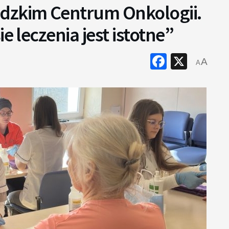
dzkim Centrum Onkologii.
e leczenia jest istotne”
Faceboo
X
A
A