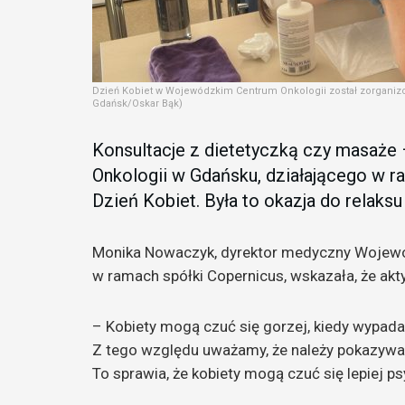
Dzień Kobiet w Wojewódzkim Centrum Onkologii został zorganizo
Gdańsk/Oskar Bąk)
Konsultacje z dietetyczką czy masaże
Onkologii w Gdańsku, działającego w r
Dzień Kobiet. Była to okazja do relaks
Monika Nowaczyk, dyrektor medyczny Wojewó
w ramach spółki Copernicus, wskazała, że akt
– Kobiety mogą czuć się gorzej, kiedy wypadaj
Z tego względu uważamy, że należy pokazywać, 
To sprawia, że kobiety mogą czuć się lepiej 