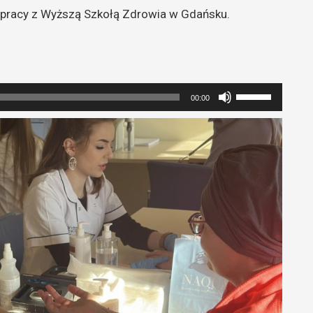
pracy z Wyższą Szkołą Zdrowia w Gdańsku.
Używaj
00:00
strzałek
do
góry
oraz
do
dołu
aby
zwiększyć
lub
zmniejszyć
głośność.