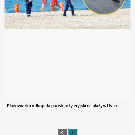
Plażowiczka odkopała pocisk artyleryjski na plaży w Ustce