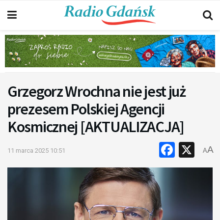
Grzegorz Wrochna nie jest już
prezesem Polskiej Agencji
Kosmicznej [AKTUALIZACJA]
Faceb
X
A
11 marca 2025 10:51
A