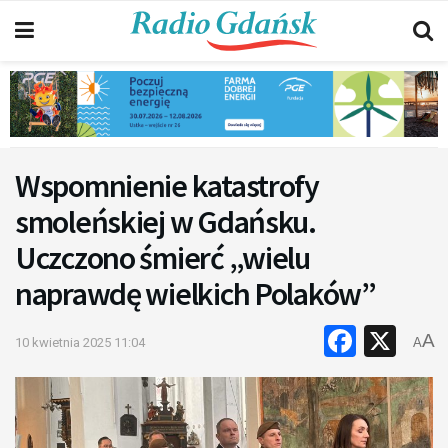
Wspomnienie katastrofy
smoleńskiej w Gdańsku.
Uczczono śmierć „wielu
naprawdę wielkich Polaków”
Faceb
X
A
10 kwietnia 2025 11:04
A