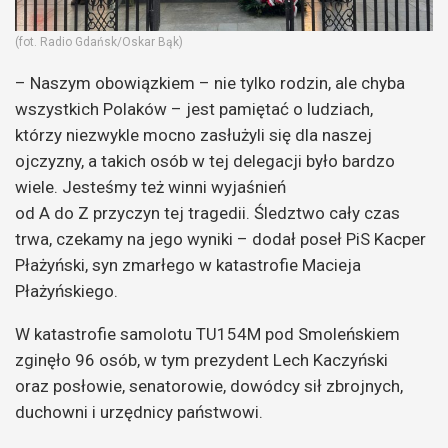
(fot. Radio Gdańsk/Oskar Bąk)
– Naszym obowiązkiem – nie tylko rodzin, ale chyba
wszystkich Polaków – jest pamiętać o ludziach,
którzy niezwykle mocno zasłużyli się dla naszej
ojczyzny, a takich osób w tej delegacji było bardzo
wiele. Jesteśmy też winni wyjaśnień
od A do Z przyczyn tej tragedii. Śledztwo cały czas
trwa, czekamy na jego wyniki – dodał poseł PiS Kacper
Płażyński, syn zmarłego w katastrofie Macieja
Płażyńskiego.
W katastrofie samolotu TU154M pod Smoleńskiem
zginęło 96 osób, w tym prezydent Lech Kaczyński
oraz posłowie, senatorowie, dowódcy sił zbrojnych,
duchowni i urzędnicy państwowi.