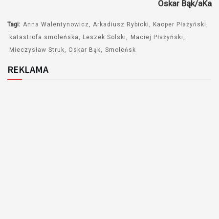
Oskar Bąk/aKa
Tagi:
Anna Walentynowicz
Arkadiusz Rybicki
Kacper Płażyński
katastrofa smoleńska
Leszek Solski
Maciej Płażyński
Mieczysław Struk
Oskar Bąk
Smoleńsk
REKLAMA