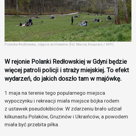
Polanka Redłowska, zdjęcie archiwalne (fot. Maciej Kosycarz / KFP)
W rejonie Polanki Redłowskiej w Gdyni będzie
więcej patroli policji i straży miejskiej. To efekt
wydarzeń, do jakich doszło tam w majówkę.
1 maja na terenie tego popularnego miejsca
wypoczynku i rekreacji miała miejsce bójka rodem
z ustawek pseudokibiców. W zdarzeniu brało udział
kilkunastu Polaków, Gruzinów i Ukraińców, a powodem
miała być przebita piłka.