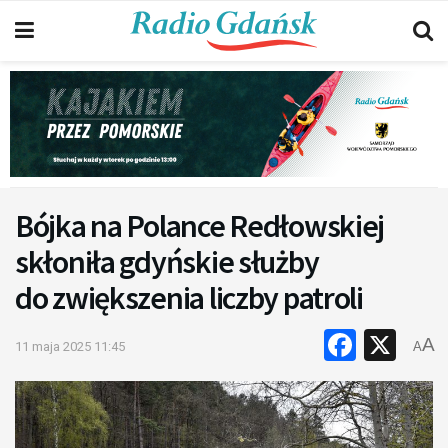
Bójka na Polance Redłowskiej
skłoniła gdyńskie służby
do zwiększenia liczby patroli
Faceb
X
A
11 maja 2025 11:45
A