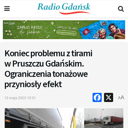
Koniec problemu z tirami
w Pruszczu Gdańskim.
Ograniczenia tonażowe
przyniosły efekt
Faceb
X
A
13 maja 2025 13:01
A