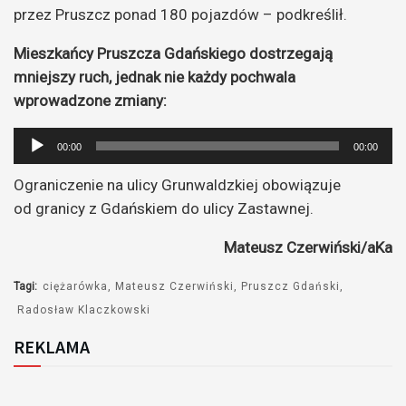
przez Pruszcz ponad 180 pojazdów – podkreślił.
Mieszkańcy Pruszcza Gdańskiego dostrzegają
mniejszy ruch, jednak nie każdy pochwala
wprowadzone zmiany:
Odtwarzacz
00:00
00:00
plików
Ograniczenie na ulicy Grunwaldzkiej obowiązuje
dźwiękowych
od granicy z Gdańskiem do ulicy Zastawnej.
Mateusz Czerwiński/aKa
Tagi:
ciężarówka
Mateusz Czerwiński
Pruszcz Gdański
Radosław Klaczkowski
REKLAMA