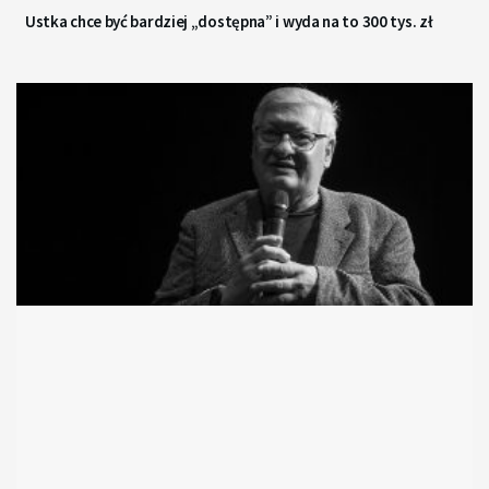
Ustka chce być bardziej „dostępna” i wyda na to 300 tys. zł