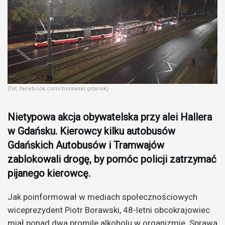
(fot. facebook.com/borawski.gdansk)
Nietypowa akcja obywatelska przy alei Hallera
w Gdańsku. Kierowcy kilku autobusów
Gdańskich Autobusów i Tramwajów
zablokowali drogę, by pomóc policji zatrzymać
pijanego kierowcę.
Jak poinformował w mediach społecznościowych
wiceprezydent Piotr Borawski, 48-letni obcokrajowiec
miał ponad dwa promile alkoholu w organizmie. Sprawą