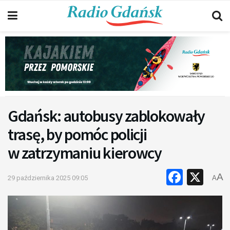
Gdańsk: autobusy zablokowały
trasę, by pomóc policji
w zatrzymaniu kierowcy
Faceb
X
A
29 października 2025 09:05
A