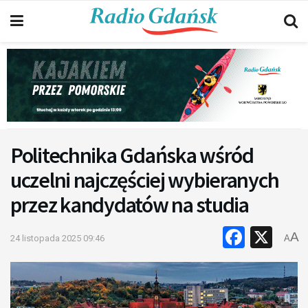
Politechnika Gdańska wśród
uczelni najczęściej wybieranych
przez kandydatów na studia
Faceb
X
A
24 listopada 2025 09:46
A