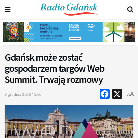
Gdańsk może zostać
gospodarzem targów Web
Summit. Trwają rozmowy
Faceb
X
A
3 grudnia 2025 15:56
A