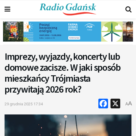
Imprezy, wyjazdy, koncerty lub
domowe zacisze. W jaki sposób
mieszkańcy Trójmiasta
przywitają 2026 rok?
Faceb
X
A
29 grudnia 2025 17:34
A