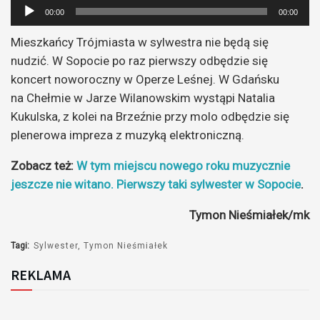
Odtwarzacz
00:00
00:00
plików
Mieszkańcy Trójmiasta w sylwestra nie będą się
dźwiękowych
nudzić. W Sopocie po raz pierwszy odbędzie się
koncert noworoczny w Operze Leśnej. W Gdańsku
na Chełmie w Jarze Wilanowskim wystąpi Natalia
Kukulska, z kolei na Brzeźnie przy molo odbędzie się
plenerowa impreza z muzyką elektroniczną.
Zobacz też:
W tym miejscu nowego roku muzycznie
jeszcze nie witano. Pierwszy taki sylwester w Sopocie
.
Tymon Nieśmiałek/mk
Tagi:
Sylwester
Tymon Nieśmiałek
REKLAMA