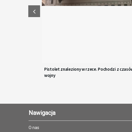
Pistolet znaleziony w rzece. Pochodzi z czasó
wojny
Nawigacja
O nas