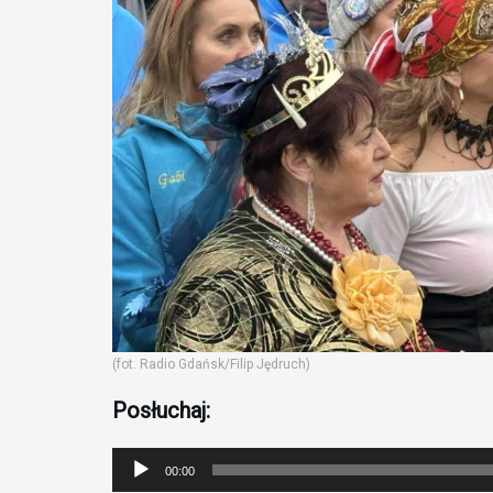
(fot. Radio Gdańsk/Filip Jędruch)
Posłuchaj:
Odtwarzacz
00:00
plików