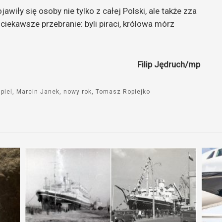
wiły się osoby nie tylko z całej Polski, ale także zza
do
iekawsze przebranie: byli piraci, królowa mórz
góry
oraz
do
dołu
Filip Jędruch/mp
aby
zwiększyć
piel
Marcin Janek
nowy rok
Tomasz Ropiejko
lub
zmniejszyć
głośność.