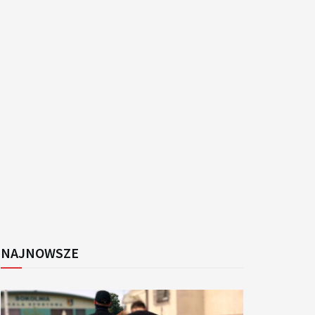
k
NAJNOWSZE