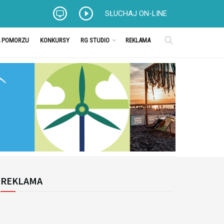
SŁUCHAJ ON-LINE
A POMORZU
KONKURSY
RG STUDIO
REKLAMA
REKLAMA