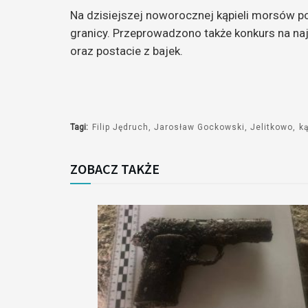
Na dzisiejszej noworocznej kąpieli morsów poja
dźwiękowych
granicy. Przeprowadzono także konkurs na najc
oraz postacie z bajek.
Tagi:
Filip Jędruch
Jarosław Gockowski
Jelitkowo
ką
ZOBACZ TAKŻE