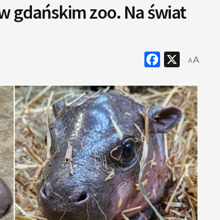
w gdańskim zoo. Na świat
Faceboo
X
A
A