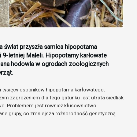
 świat przyszła samica hipopotama
 9-letniej Maleli. Hipopotamy karłowate
udana hodowla w ogrodach zoologicznych
rząt.
ka tysięcy osobników hipopotama karłowatego,
zym zagrożeniem dla tego gatunku jest utrata siedlisk
o. Problemem jest również kłusownictwo
wane grupy, co zmniejsza różnorodność genetyczną.