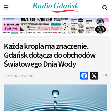
Każda kropla ma znaczenie.
Gdańsk dołącza do obchodów
Światowego Dnia Wody
Faceb
X
A
17 marca 2026 07:10
A