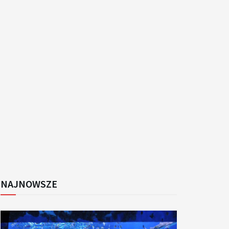
k
NAJNOWSZE