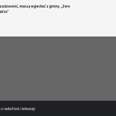
 zadzwonić, muszą wyjechać z gminy. „Zero
aktu”
radiofonii i telewizji.