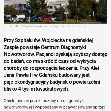
(fot. Facebook/Szpital św Wojciecha Copernicus PL Sp z o.o.)
Przy Szpitalu św. Wojciecha na gdańskiej
Zaspie powstaje Centrum Diagnostyki
Nowotworów. Pacjenci zyskają szybszy dostęp
do badań, co ma skrócić czas od wykrycia
choroby do rozpoczęcia leczenia. Przy Alei
Jana Pawła II w Gdańsku budowany jest
pięciokondygnacyjny budynek o powierzchni
blisko 4 tys. m kwadratowych.
Obiekt będzie przeznaczony do diagnostyki
nowotworowej i wyposażony w zaawansowany sprzęt