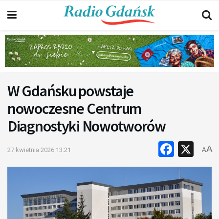
W Gdańsku powstaje
nowoczesne Centrum
Diagnostyki Nowotworów
Faceb
X
A
27 kwietnia 2026 13:21
A