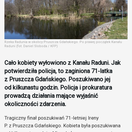
Rzeka Radunia w okolicy Pruszcza Gdańskiego. Po prawej początek Kanału
Raduni (fot. Daniel Sloboda / KFP)
Cało kobiety wyłowiono z Kanału Raduni. Jak
potwierdziła policja, to zaginiona 71-latka
z Pruszcza Gdańskiego. Poszukiwano jej
od kilkunastu godzin. Policja i prokuratura
prowadzą działania mające wyjaśnić
okoliczności zdarzenia.
Tragiczny finał poszukiwań 71-letniej Ireny
P. z Pruszcza Gdańskiego. Kobieta była poszukiwana