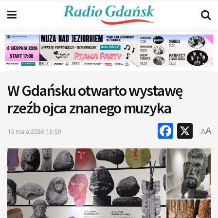
W Gdańsku otwarto wystawę
rzeźb ojca znanego muzyka
Faceb
X
A
15 maja 2026 13:59
A