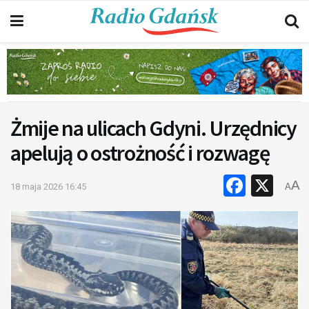
Żmije na ulicach Gdyni. Urzędnicy
apelują o ostrożność i rozwagę
Faceb
X
A
18 maja 2026 16:45
A