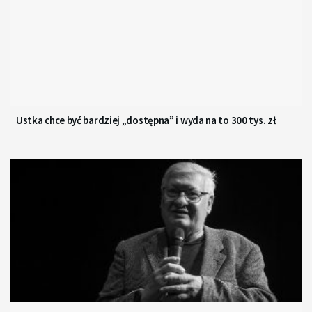
Ustka chce być bardziej „dostępna” i wyda na to 300 tys. zł