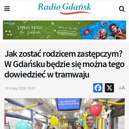
Jak zostać rodzicem zastępczym?
W Gdańsku będzie się można tego
dowiedzieć w tramwaju
Faceb
X
A
19 maja 2026 19:37
A