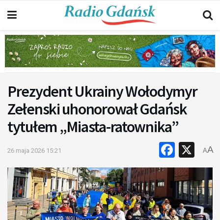
Prezydent Ukrainy Wołodymyr
Zełenski uhonorował Gdańsk
tytułem „Miasta-ratownika”
Faceb
X
A
26 maja 2026 15:21
A