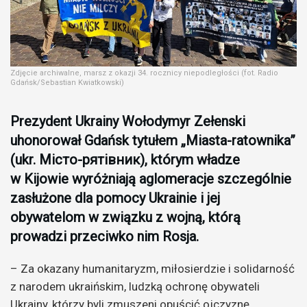
Zdjęcie archiwalne, marsz z okazji 34. rocznicy niepodległości (fot. Radio
Gdańsk/Sebastian Kwiatkowski)
Prezydent Ukrainy Wołodymyr Zełenski
uhonorował Gdańsk tytułem „Miasta-ratownika”
(ukr. Місто-рятівник), którym władze
w Kijowie wyróżniają aglomeracje szczególnie
zasłużone dla pomocy Ukrainie i jej
obywatelom w związku z wojną, którą
prowadzi przeciwko nim Rosja.
– Za okazany humanitaryzm, miłosierdzie i solidarność
z narodem ukraińskim, ludzką ochronę obywateli
Ukrainy, którzy byli zmuszeni opuścić ojczyznę