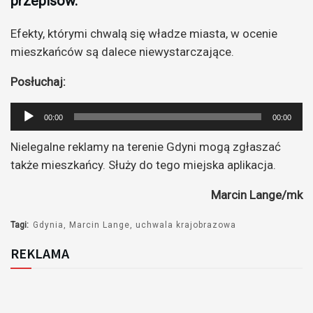
przepisów.
Efekty, którymi chwalą się władze miasta, w ocenie
mieszkańców są dalece niewystarczające.
Posłuchaj:
Odtwarzacz
00:00
00:00
plików
Nielegalne reklamy na terenie Gdyni mogą zgłaszać
dźwiękowych
także mieszkańcy. Służy do tego miejska aplikacja.
Marcin Lange/mk
Tagi:
Gdynia
Marcin Lange
uchwala krajobrazowa
REKLAMA