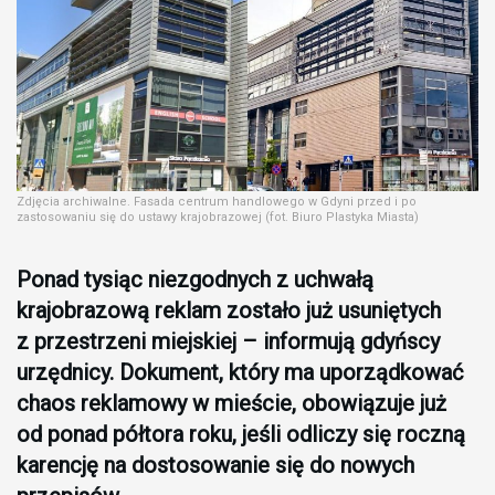
Zdjęcia archiwalne. Fasada centrum handlowego w Gdyni przed i po
zastosowaniu się do ustawy krajobrazowej (fot. Biuro Plastyka Miasta)
Ponad tysiąc niezgodnych z uchwałą
krajobrazową reklam zostało już usuniętych
z przestrzeni miejskiej – informują gdyńscy
urzędnicy. Dokument, który ma uporządkować
chaos reklamowy w mieście, obowiązuje już
od ponad półtora roku, jeśli odliczy się roczną
karencję na dostosowanie się do nowych