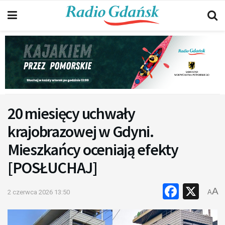
20 miesięcy uchwały
krajobrazowej w Gdyni.
Mieszkańcy oceniają efekty
[POSŁUCHAJ]
Faceb
X
A
2 czerwca 2026 13:50
A