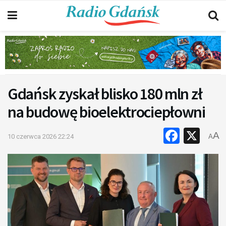
Gdańsk zyskał blisko 180 mln zł
na budowę bioelektrociepłowni
Faceb
X
A
10 czerwca 2026 22:24
A