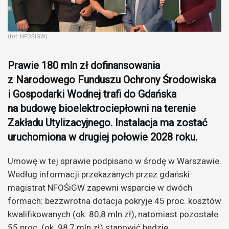
(fot. NFOŚiGW)
Prawie 180 mln zł dofinansowania
z Narodowego Funduszu Ochrony Środowiska
i Gospodarki Wodnej trafi do Gdańska
na budowę bioelektrociepłowni na terenie
Zakładu Utylizacyjnego. Instalacja ma zostać
uruchomiona w drugiej połowie 2028 roku.
Umowę w tej sprawie podpisano w środę w Warszawie.
Według informacji przekazanych przez gdański
magistrat NFOŚiGW zapewni wsparcie w dwóch
formach: bezzwrotna dotacja pokryje 45 proc. kosztów
kwalifikowanych (ok. 80,8 mln zł), natomiast pozostałe
55 proc. (ok. 98,7 mln zł) stanowić będzie