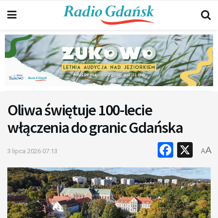
Oliwa świętuje 100-lecie
włączenia do granic Gdańska
Faceb
X
A
3 lipca 2026 07:13
A