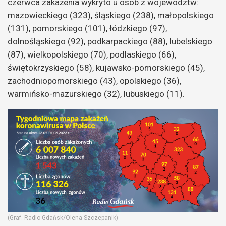
czerwca zakażenia wykryto u osób z województw:
mazowieckiego (323), śląskiego (238), małopolskiego
(131), pomorskiego (101), łódzkiego (97),
dolnośląskiego (92), podkarpackiego (88), lubelskiego
(87), wielkopolskiego (70), podlaskiego (66),
świętokrzyskiego (58), kujawsko-pomorskiego (45),
zachodniopomorskiego (43), opolskiego (36),
warmińsko-mazurskiego (32), lubuskiego (11).
(Graf. Radio Gdańsk/Olena Szczepanik)