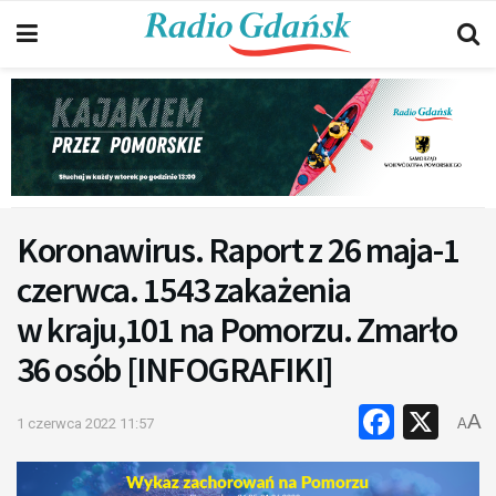
Koronawirus. Raport z 26 maja-1
czerwca. 1543 zakażenia
w kraju,101 na Pomorzu. Zmarło
36 osób [INFOGRAFIKI]
Faceb
X
A
1 czerwca 2022 11:57
A