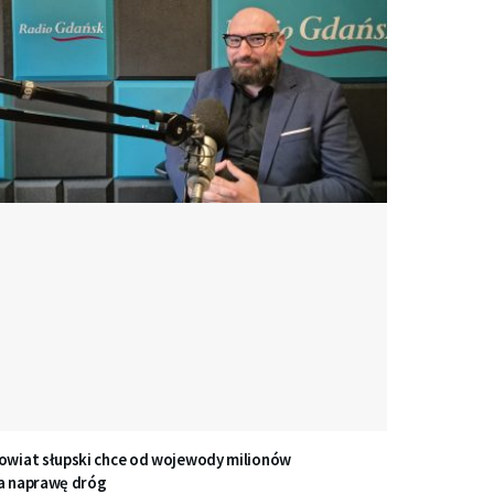
owiat słupski chce od wojewody milionów
a naprawę dróg