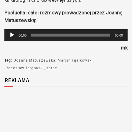
kardiologii i chorób wewnętrznych.
Posłuchaj całej rozmowy prowadzonej przez Joannę
Matuszewską:
Odtwarzacz
00:00
00:00
plików
mk
dźwiękowych
Tagi:
Joanna Matuszewska
Marcin Fijałkowski
Radosław Targoński
serce
REKLAMA