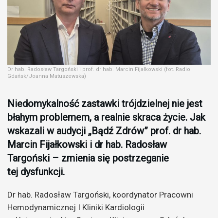
Dr hab. Radosław Targoński i prof. dr hab. Marcin Fijałkowski (fot. Radio
Gdańsk/Joanna Matuszewska)
Niedomykalność zastawki trójdzielnej nie jest
błahym problemem, a realnie skraca życie. Jak
wskazali w audycji „Bądź Zdrów” prof. dr hab.
Marcin Fijałkowski i dr hab. Radosław
Targoński – zmienia się postrzeganie
tej dysfunkcji.
Dr hab. Radosław Targoński, koordynator Pracowni
Hemodynamicznej I Kliniki Kardiologii