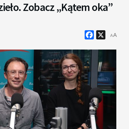
dzieło. Zobacz „Kątem oka”
Faceboo
X
A
A