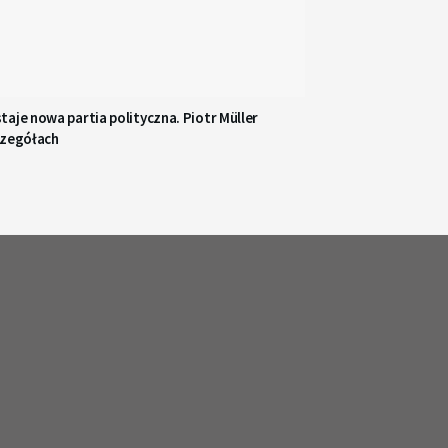
aje nowa partia polityczna. Piotr Müller
czegółach