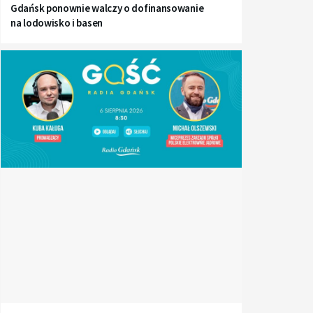
Gdańsk ponownie walczy o dofinansowanie
na lodowisko i basen