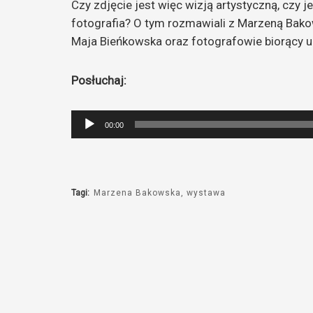
Czy zdjęcie jest więc wizją artystyczną, czy 
fotografia? O tym rozmawiali z Marzeną Bak
Maja Bieńkowska oraz fotografowie biorący ud
Posłuchaj:
Odtwarzacz
00:00
plików
dźwiękowych
Tagi:
Marzena Bakowska
wystawa