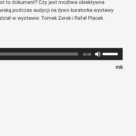
jest to dokument? Czy jest możliwa obiektywna
owską podczas audycji na żywo kuratorka wystawy
ział w wystawie: Tomek Zerek i Rafał Placek.
Używaj
00:00
strzałek
mk
do
góry
oraz
do
dołu
aby
zwiększyć
lub
zmniejszyć