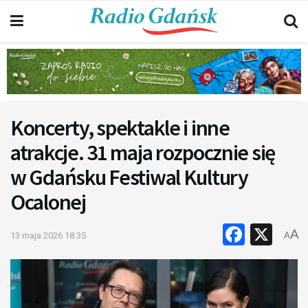
Koncerty, spektakle i inne
atrakcje. 31 maja rozpocznie się
w Gdańsku Festiwal Kultury
Ocalonej
Faceb
X
A
13 maja 2026 18:35
A