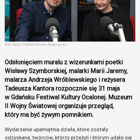
(fot. Radio Gdańsk/Adrian Kasprzycki)
Odsłonięciem muralu z wizerunkami poetki
Wisławy Szymborskiej, malarki Marii Jaremy,
malarza Andrzeja Wróblewskiego i reżysera
Tadeusza Kantora rozpocznie się 31 maja
w Gdańsku Festiwal Kultury Ocalonej. Muzeum
II Wojny Światowej organizuje przegląd,
który ma być żywym pomnikiem.
Wydarzenie upamiętnia dzieła, które zostały
odzyskane, twórców, którzy przeżyli i którym udało się