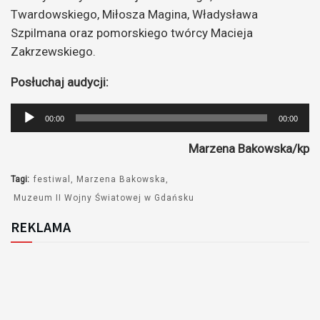
Twardowskiego, Miłosza Magina, Władysława
Szpilmana oraz pomorskiego twórcy Macieja
Zakrzewskiego.
Posłuchaj audycji:
Odtwarzacz
00:00
00:00
plików
Marzena Bakowska/kp
dźwiękowych
Tagi:
festiwal
Marzena Bakowska
Muzeum II Wojny Światowej w Gdańsku
REKLAMA