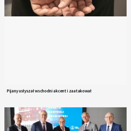
Pijany usłyszał wschodni akcent i zaatakował