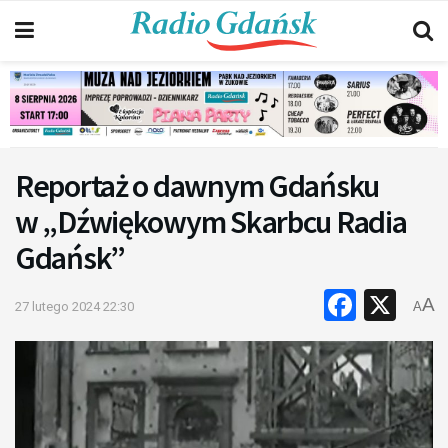
Reportaż o dawnym Gdańsku
w „Dźwiękowym Skarbcu Radia
Gdańsk”
Faceb
X
A
27 lutego 2024 22:30
A