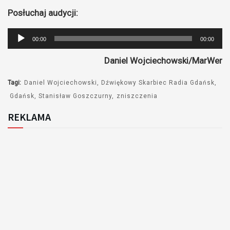
Posłuchaj audycji:
Odtwarzacz
00:00
00:00
plików
Daniel Wojciechowski/MarWer
dźwiękowych
Tagi:
Daniel Wojciechowski
Dźwiękowy Skarbiec Radia Gdańsk
Gdańsk
Stanisław Goszczurny
zniszczenia
REKLAMA