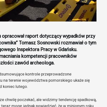
u opracował raport dotyczący wypadków przy
racownika” Tomasz Sosnowski rozmawiał o tym
owego Inspektora Pracy w Gdańsku.
zmacniania kompetencji pracowników
yszłości zawód archeologa.
odsumowujące kontrole przeprowadzone
ku na terenie województwa pomorskiego ukaże się
 koniec lutego.
ze chwilę poczekać, ale widzimy tendencję spadkową,
uż teraz mogę jednak powiedzieć, że w minionym roku