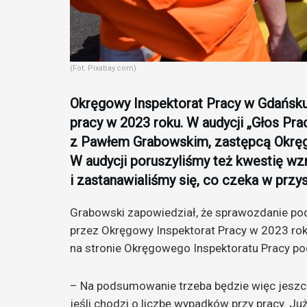
(Fot. Pixabay.com)
Okręgowy Inspektorat Pracy w Gdańsk
pracy w 2023 roku. W audycji „Głos P
z Pawłem Grabowskim, zastępcą Okręg
W audycji poruszyliśmy też kwestię w
i zastanawialiśmy się, co czeka w prz
Grabowski zapowiedział, że sprawozdanie p
przez Okręgowy Inspektorat Pracy w 2023 ro
na stronie Okręgowego Inspektoratu Pracy pod
– Na podsumowanie trzeba będzie więc jeszc
jeśli chodzi o liczbę wypadków przy pracy. J