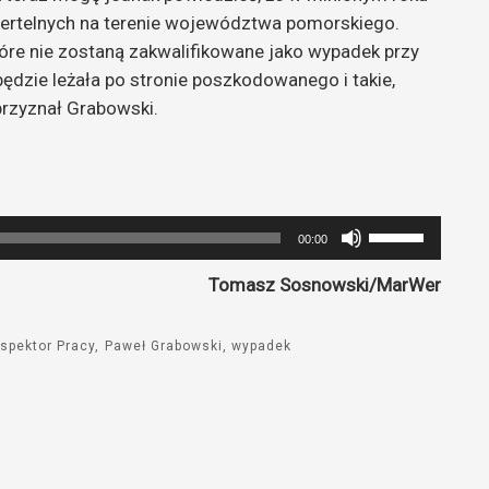
ertelnych na terenie województwa pomorskiego.
óre nie zostaną zakwalifikowane jako wypadek przy
będzie leżała po stronie poszkodowanego i takie,
przyznał Grabowski.
Używaj
00:00
strzałek
Tomasz Sosnowski/MarWer
do
góry
oraz
spektor Pracy
Paweł Grabowski
wypadek
do
dołu
aby
zwiększyć
lub