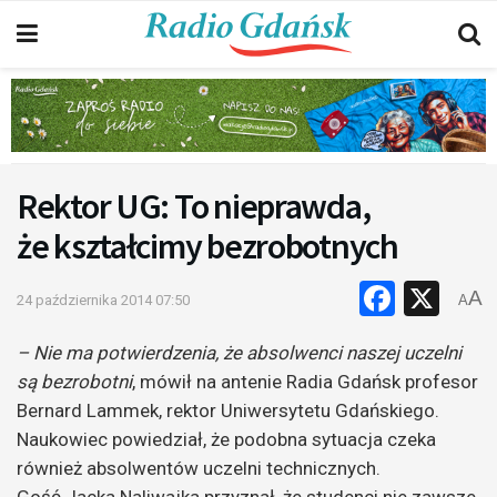
Rektor UG: To nieprawda,
że kształcimy bezrobotnych
Faceb
X
A
24 października 2014 07:50
A
– Nie ma potwierdzenia, że absolwenci naszej uczelni
są bezrobotni
, mówił na antenie Radia Gdańsk profesor
Bernard Lammek, rektor Uniwersytetu Gdańskiego.
Naukowiec powiedział, że podobna sytuacja czeka
również absolwentów uczelni technicznych.
Gość Jacka Naliwajka przyznał, że studenci nie zawsze