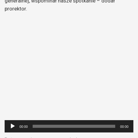
generalnej, wspominał nasze spotkanie – dodał
prorektor.
Odtwarzacz
00:00
00:00
plików