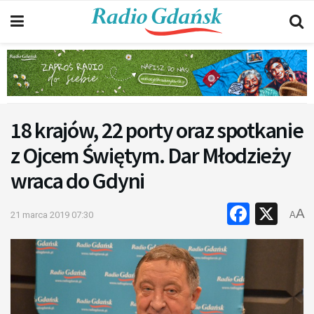
18 krajów, 22 porty oraz spotkanie
z Ojcem Świętym. Dar Młodzieży
wraca do Gdyni
Faceb
X
A
21 marca 2019 07:30
A