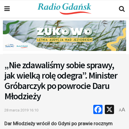
„Nie zdawaliśmy sobie sprawy,
jak wielką rolę odegra”. Minister
Gróbarczyk po powrocie Daru
Młodzieży
Faceb
X
A
28 marca 2019 16:10
A
Dar Młodzieży wrócił do Gdyni po prawie rocznym