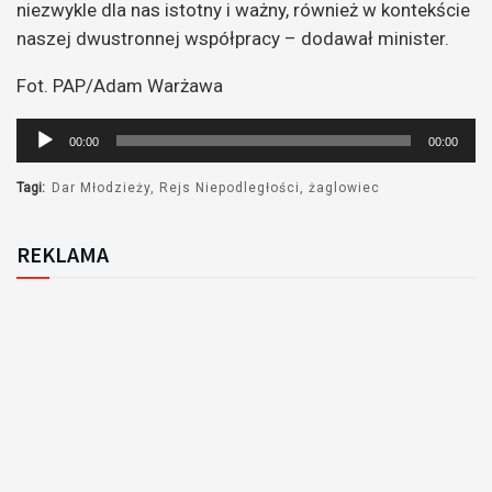
niezwykle dla nas istotny i ważny, również w kontekście
naszej dwustronnej współpracy – dodawał minister.
Fot. PAP/Adam Warżawa
Odtwarzacz
00:00
00:00
plików
dźwiękowych
Tagi:
Dar Młodzieży
Rejs Niepodległości
żaglowiec
REKLAMA