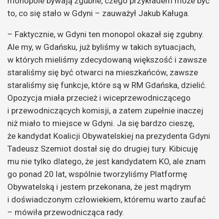
monopole bywają zgubne, czego przykładem może być
to, co się stało w Gdyni – zauważył Jakub Kaługa.
– Faktycznie, w Gdyni ten monopol okazał się zgubny.
Ale my, w Gdańsku, już byliśmy w takich sytuacjach,
w których mieliśmy zdecydowaną większość i zawsze
staraliśmy się być otwarci na mieszkańców, zawsze
staraliśmy się funkcje, które są w RM Gdańska, dzielić.
Opozycja miała przecież i wiceprzewodniczącego
i przewodniczących komisji, a zatem zupełnie inaczej
niż miało to miejsce w Gdyni. Ja się bardzo cieszę,
że kandydat Koalicji Obywatelskiej na prezydenta Gdyni
Tadeusz Szemiot dostał się do drugiej tury. Kibicuję
mu nie tylko dlatego, że jest kandydatem KO, ale znam
go ponad 20 lat, wspólnie tworzyliśmy Platformę
Obywatelską i jestem przekonana, że jest mądrym
i doświadczonym człowiekiem, któremu warto zaufać
– mówiła przewodnicząca rady.