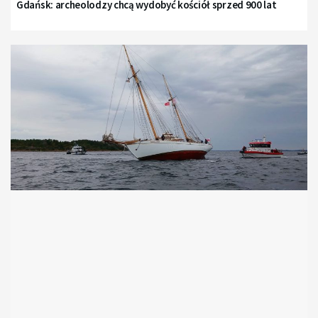
Gdańsk: archeolodzy chcą wydobyć kościół sprzed 900 lat