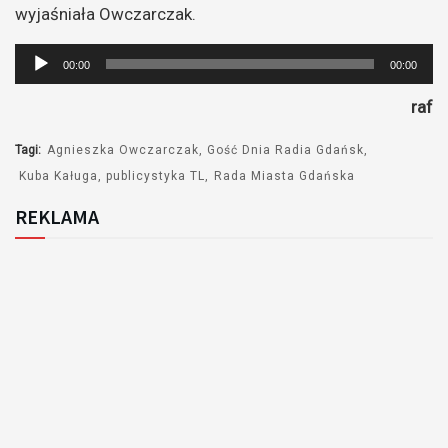
wyjaśniała Owczarczak.
Odtwarzacz
00:00
00:00
plików
raf
dźwiękowych
Tagi:
Agnieszka Owczarczak
Gość Dnia Radia Gdańsk
Kuba Kaługa
publicystyka TL
Rada Miasta Gdańska
REKLAMA