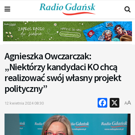
Agnieszka Owczarczak:
„Niektórzy kandydaci KO chcą
realizować swój własny projekt
polityczny”
Faceb
X
A
12 kwietnia 2024 08:30
A