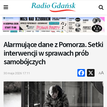
Alarmujące dane z Pomorza. Setki
interwencji w sprawach prób
samobójczych
Faceb
X
A
30 maja 2026 17:11
A